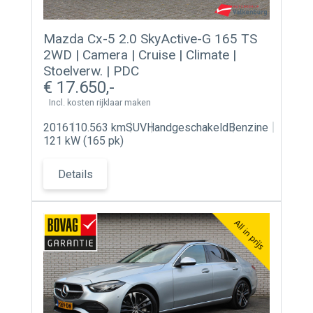
Mazda Cx-5 2.0 SkyActive-G 165 TS
2WD | Camera | Cruise | Climate |
Stoelverw. | PDC
17.650
Incl. kosten rijklaar maken
2016
110.563 km
SUV
Handgeschakeld
Benzine
121 kW (165 pk)
Details