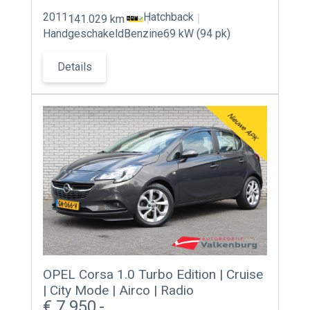
2011
Hatchback
141.029 km
Handgeschakeld
Benzine
69 kW (94 pk)
Details
OPEL Corsa 1.0 Turbo Edition | Cruise
| City Mode | Airco | Radio
7.950