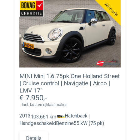
MINI Mini 1.6 75pk One Holland Street
| Cruise control | Navigatie | Airco |
LMV 17''
7.950
Incl. kosten rijklaar maken
2013
Hatchback
103.661 km
Handgeschakeld
Benzine
55 kW (75 pk)
Details