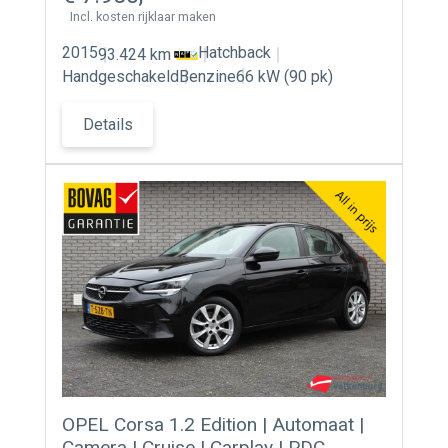
Incl. kosten rijklaar maken
2015
Hatchback
93.424 km
Handgeschakeld
Benzine
66 kW (90 pk)
Details
OPEL Corsa 1.2 Edition | Automaat |
Camera | Cruise | Carplay | PDC