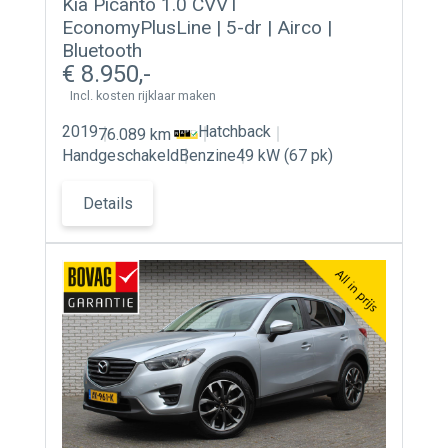
Kia Picanto 1.0 CVVT
Contact
EconomyPlusLine | 5-dr | Airco |
Bluetooth
8.950
Actueel
Incl. kosten rijklaar maken
2019
Hatchback
76.089 km
Handgeschakeld
Benzine
49 kW (67 pk)
Details