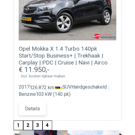
Opel Mokka X 1.4 Turbo 140pk
Start/Stop Business+ | Trekhaak |
Carplay | PDC | Cruise | Navi | Airco
11.950
Incl. kosten rijklaar maken
2017
SUV
Handgeschakeld
126.872 km
Benzine
103 kW (140 pk)
Details
1
2
3
4