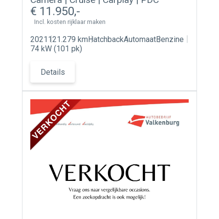
11.950
Incl. kosten rijklaar maken
2021
121.279 km
Hatchback
Automaat
Benzine
74 kW (101 pk)
Details