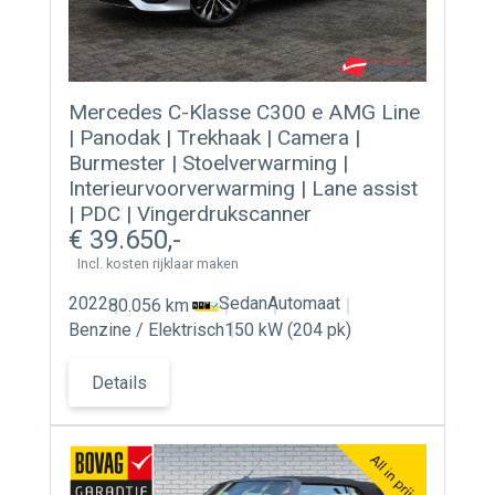
Mercedes C-Klasse C300 e AMG Line
| Panodak | Trekhaak | Camera |
Burmester | Stoelverwarming |
Interieurvoorverwarming | Lane assist
| PDC | Vingerdrukscanner
39.650
Incl. kosten rijklaar maken
2022
Sedan
Automaat
80.056 km
Benzine / Elektrisch
150 kW (204 pk)
Details