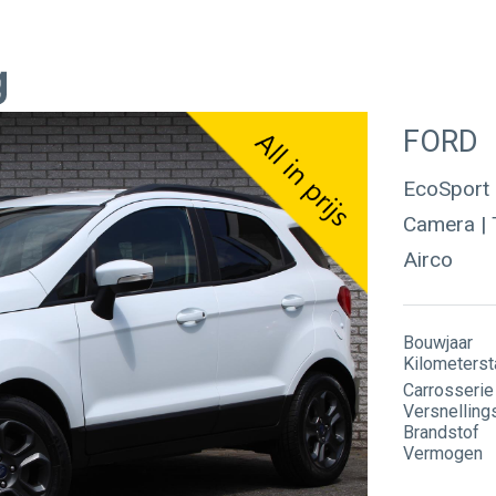
Over ons
Werkplaats
FORD
EcoSport 
Camera | T
Werken bij
Werkplaatsreservering
Airco
GMTO Diagnose specialist
Bouwjaar
Kilometerst
Carrosserie
Versnelling
Brandstof
Vermogen