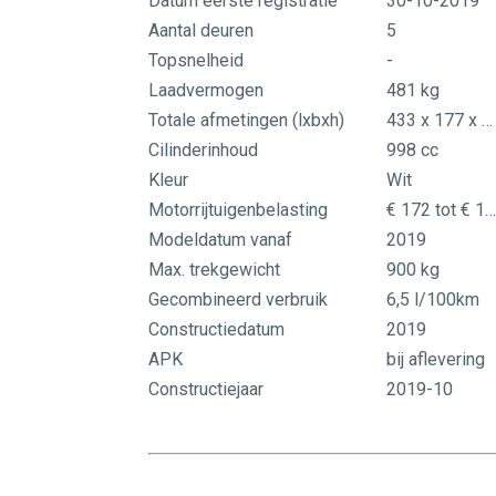
Datum eerste registratie
30-10-2019
Aantal deuren
5
Topsnelheid
-
Laadvermogen
481 kg
Totale afmetingen (lxbxh)
433 x 177 x 171 cm
Cilinderinhoud
998 cc
Kleur
Wit
Motorrijtuigenbelasting
€ 172 tot € 188 per kwarta
Modeldatum vanaf
2019
Max. trekgewicht
900 kg
Gecombineerd verbruik
6,5 l/100km
Constructiedatum
2019
APK
bij aflevering
Constructiejaar
2019-10