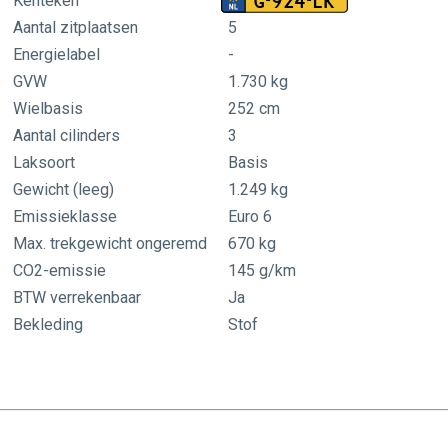
G-924-LK
Kenteken
Aantal zitplaatsen
5
Energielabel
-
GVW
1.730 kg
Wielbasis
252 cm
Aantal cilinders
3
Laksoort
Basis
al
Gewicht (leeg)
1.249 kg
Emissieklasse
Euro 6
Max. trekgewicht ongeremd
670 kg
CO2-emissie
145 g/km
BTW verrekenbaar
Ja
Bekleding
Stof