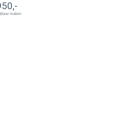
950
ijklaar maken