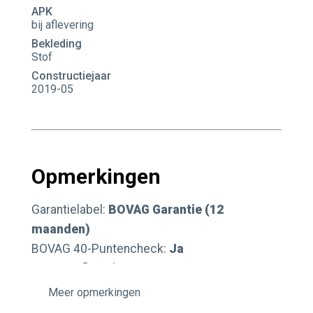
APK
bij aflevering
Bekleding
Stof
Constructiejaar
2019-05
Opmerkingen
Garantielabel:
BOVAG Garantie (12
maanden)
BOVAG 40-Puntencheck:
Ja
BOVAG Afleverbeurt:
Ja
opmerkingen
Autobedrijf Valkenburg bestaat al ruim 30 jaar