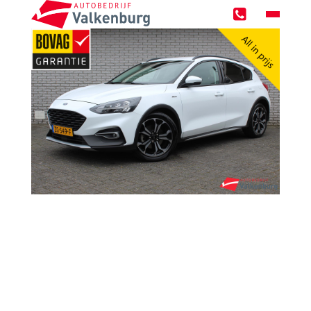
Home
Occasions
Zoekopdracht
Over ons
Werken bij
Werkplaats
Werkplaatsreservering
GMTO Diagnose specialist