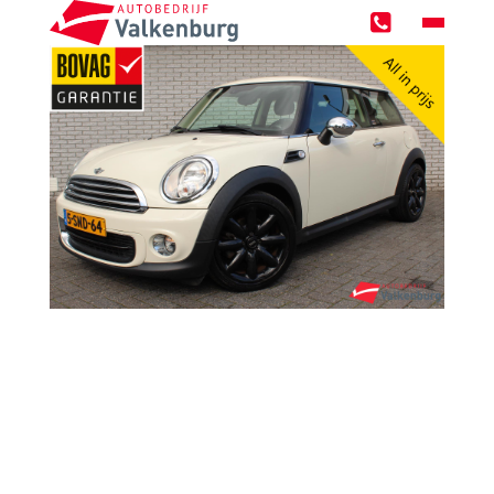
Home
Occasions
Zoekopdracht
Over ons
Werken bij
Werkplaats
Werkplaatsreservering
GMTO Diagnose specialist