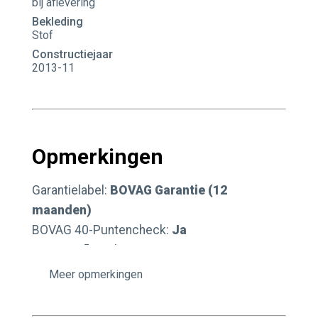
bij aflevering
Bekleding
Stof
Constructiejaar
2013-11
Opmerkingen
Garantielabel:
BOVAG Garantie (12
maanden)
BOVAG 40-Puntencheck:
Ja
BOVAG Afleverbeurt:
Ja
opmerkingen
Autobedrijf Valkenburg bestaat al ruim 30 jaar
en staat bekend als een vakkundig, vertrouwd