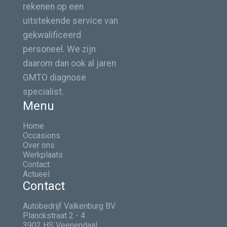
rekenen op een
maanden volledige BOVAG garantie. Ook
Cruise control
uitstekende service van
wordt de auto afgeleverd met minimaal een
Dak in carrosseriekleur
gekwalificeerd
halve tank brandstof en een uitgebreide
Dakspoiler
personeel. We zijn
poetsbeurt.
Deactivering airbag aan passagierszijde
daarom dan ook al jaren
Derde remlicht
GMTO diagnose
Dynamische Stabiliteits Controle (DSC III) met
wegrijassistent
specialist.
Menu
Electric Power Assisted Steering systeem
(EPAS)
Home
Elektrische raambediening voor
Occasions
Elektrische ramen
Over ons
Werkplaats
Flankbescherming
Contact
Follow-me-home verlichting
Actueel
Getint glas
Contact
Handschoenenkastje
Autobedrijf Valkenburg BV
Hoofdairbags voor bestuurder en voorpassagier
Planckstraat 2 - 4
In hoogte en lengte verstelbaar stuurwiel
3902 HS Veenendaal