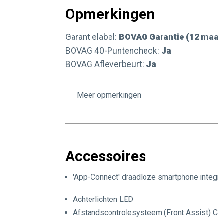
Opmerkingen
Garantielabel:
BOVAG Garantie (12 ma
BOVAG 40-Puntencheck:
Ja
BOVAG Afleverbeurt:
Ja
Autobedrijf Valkenburg bestaat al ruim 3
opmerkingen
sfeer, kwaliteit en een tevreden klant is
Is er iets onduidelijk of heeft u meer v
tot 17:30 geopend en op zaterdag van 9:
Accessoires
Onze advertenties zijn met zorg gemaakt,
controleer bij aankoop de zaken die uw b
'App-Connect' draadloze smartphone integ
OPTIE fouten in de tekst.
Achterlichten LED
Afstandscontrolesysteem (Front Assist) C
Deze Volkswagen T-Cross is een compact