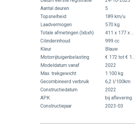
Datum eerste registratie
24-10-2023
Aantal deuren
5
Topsnelheid
189 km/u
Laadvermogen
570 kg
Totale afmetingen (lxbxh)
411 x 177 x 158 cm
Cilinderinhoud
999 cc
Kleur
Blauw
Motorrijtuigenbelasting
€ 172 tot € 188 per kwarta
Modeldatum vanaf
2022
Max. trekgewicht
1.100 kg
Gecombineerd verbruik
6,2 l/100km
Constructiedatum
2022
APK
bij aflevering
Constructiejaar
2023-03