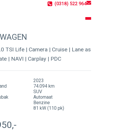
(0318) 522 964
Contact
Actueel
SWAGEN
0 TSI Life | Camera | Cruise | Lane as
mate | NAVI | Carplay | PDC
2023
and
74.094 km
SUV
sbak
Automaat
Benzine
81 kW (110 pk)
950