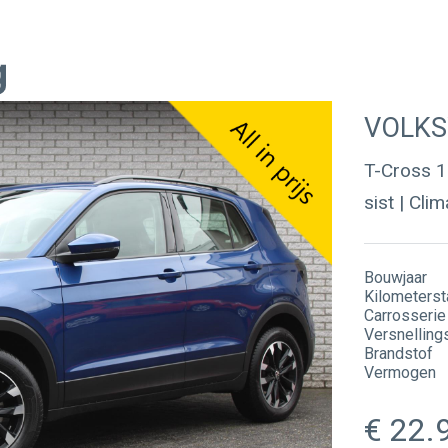
Over ons
Werkplaats
VOLK
T-Cross 1.
sist | Cli
Werken bij
Werkplaatsreservering
GMTO Diagnose specialist
Bouwjaar
Kilometerst
Carrosserie
Versnelling
Brandstof
Vermogen
22.