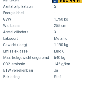
KBD-44-H
Kenteken
Aantal zitplaatsen
5
Energielabel
-
GVW
1.760 kg
Wielbasis
255 cm
Aantal cilinders
3
Laksoort
Metallic
al
Gewicht (leeg)
1.190 kg
Emissieklasse
Euro 6
Max. trekgewicht ongeremd
640 kg
CO2-emissie
142 g/km
BTW verrekenbaar
Ja
Bekleding
Stof