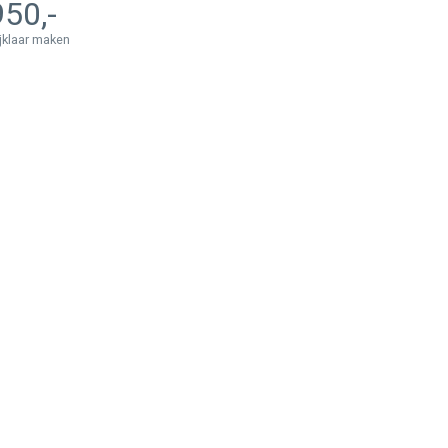
950
ijklaar maken