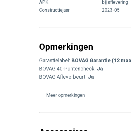
APK
bij aflevering
Constructiejaar
2023-05
Opmerkingen
Garantielabel:
BOVAG Garantie (12 ma
BOVAG 40-Puntencheck:
Ja
BOVAG Afleverbeurt:
Ja
Autobedrijf Valkenburg bestaat al ruim 3
opmerkingen
sfeer, kwaliteit en een tevreden klant is
Is er iets onduidelijk of heeft u meer v
tot 17:30 geopend en op zaterdag van 9: