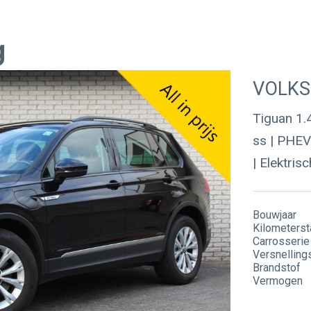
Over ons
Werkplaats
VOLK
Tiguan 1.
ss | PHEV 
Werken bij
Werkplaatsreservering
| Elektris
GMTO Diagnose specialist
Bouwjaar
Kilometerst
Carrosserie
Versnelling
Brandstof
Vermogen