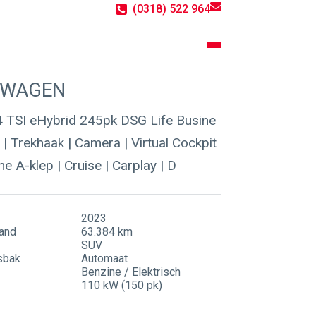
(0318) 522 964
Contact
Actueel
SWAGEN
4 TSI eHybrid 245pk DSG Life Busine
| Trekhaak | Camera | Virtual Cockpit
che A-klep | Cruise | Carplay | D
2023
and
63.384 km
SUV
sbak
Automaat
Benzine / Elektrisch
110 kW (150 pk)