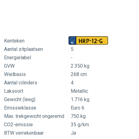
HRP-12-G
Kenteken
Aantal zitplaatsen
5
Energielabel
-
GVW
2.350 kg
Wielbasis
268 cm
Aantal cilinders
4
Laksoort
Metallic
al
Gewicht (leeg)
1.716 kg
Emissieklasse
Euro 6
Max. trekgewicht ongeremd
750 kg
CO2-emissie
35 g/km
BTW verrekenbaar
Ja