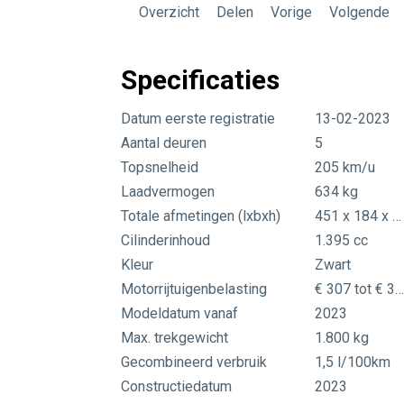
Overzicht
Delen
Vorige
Volgende
Specificaties
Datum eerste registratie
13-02-2023
Aantal deuren
5
Topsnelheid
205 km/u
Laadvermogen
634 kg
Totale afmetingen (lxbxh)
451 x 184 x 163 cm
Cilinderinhoud
1.395 cc
Kleur
Zwart
Motorrijtuigenbelasting
€ 307 tot € 335 per kwarta
Modeldatum vanaf
2023
Max. trekgewicht
1.800 kg
Gecombineerd verbruik
1,5 l/100km
Constructiedatum
2023