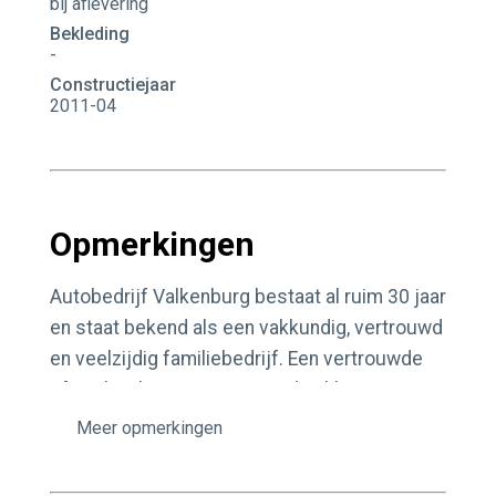
bij aflevering
Bekleding
-
Constructiejaar
2011-04
Opmerkingen
Autobedrijf Valkenburg bestaat al ruim 30 jaar
en staat bekend als een vakkundig, vertrouwd
en veelzijdig familiebedrijf. Een vertrouwde
sfeer, kwaliteit en een tevreden klant is waar
wij voor staan en gaan.
opmerkingen
Is er iets onduidelijk of heeft u meer vragen?
Bel gerust naar 0318-522964 of kom