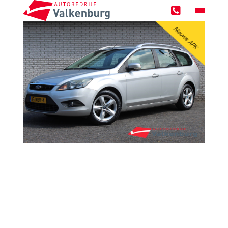
Home
Occasions
Zoekopdracht
Over ons
Werken bij
Werkplaats
Werkplaatsreservering
GMTO Diagnose specialist