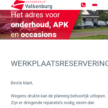
Het adres voor
Home
onderhoud, APK
Occasions
en
occasions
Zoekopdracht
Over ons
WERKPLAATSRESERVERIN
Werken bij
Werkplaats
Beste klant,
Wegens drukte kan de planning behoorlijk uitlopen.
Werkplaatsreservering
Zijn er dringende reparatie’s nodig, neem dan
GMTO Diagnose specialist