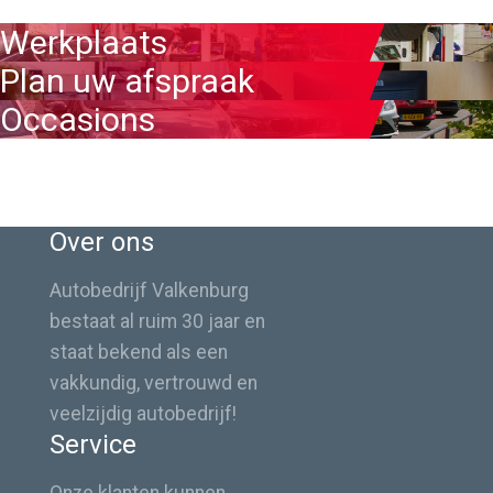
Werkplaats
Plan uw afspraak
Occasions
Over ons
Autobedrijf Valkenburg
bestaat al ruim 30 jaar en
staat bekend als een
vakkundig, vertrouwd en
veelzijdig autobedrijf!
Service