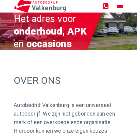
Het adres voor
Home
onderhoud, APK
Occasions
en
occasions
Zoekopdracht
Over ons
OVER ONS
Werken bij
Werkplaats
Autobedrijf Valkenburg is een universeel
autobedrijf. We zijn niet gebonden aan een
merk of een overkoepelende organisatie.
Werkplaatsreservering
Hierdoor kunnen we onze eigen keuzes
GMTO Diagnose specialist