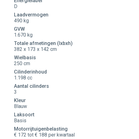
Energielabel
D
Laadvermogen
490 kg
GVW
1.670 kg
Totale afmetingen (lxbxh)
382 x 173 x 142 cm
Wielbasis
250 cm
Cilinderinhoud
1.198 cc
Aantal cilinders
3
Kleur
Blauw
Laksoort
Basis
Motorrijtuigenbelasting
€ 172 tot € 188 per kwartaal