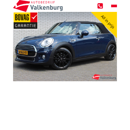
Home
Occasions
Zoekopdracht
Over ons
Werken bij
Werkplaats
Werkplaatsreservering
GMTO Diagnose specialist