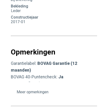
Bekleding
Leder
Constructiejaar
2017-01
Opmerkingen
Garantielabel:
BOVAG Garantie (12
maanden)
BOVAG 40-Puntencheck:
Ja
BOVAG Afleverbeurt:
Ja
opmerkingen
Autobedrijf Valkenburg bestaat al ruim 30 jaar
en staat bekend als een vakkundig, vertrouwd