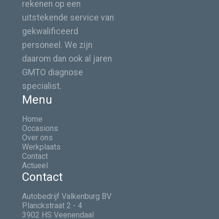
rekenen op een
wordt de auto afgeleverd met minimaal een
Elektrisch glazen schuif en/of kanteldak
uitstekende service van
Elektrisch verwarmde voorstoelen
halve tank brandstof en een uitgebreide
gekwalificeerd
Emergency call
poetsbeurt.
Geheim opbergvak
personeel. We zijn
In diepte verstelbaar stuur
daarom dan ook al jaren
In hoogte en diepte verstelbaar stuurwiel
GMTO diagnose
In hoogte verstelbare voorstoelen
specialist.
Interieurpanelen Piano Black
Menu
In twee delen neerklapbare achterbank (60:40)
Home
ISO-fix
Occasions
IsoFix
Over ons
Werkplaats
ISOFIX bevestigingssysteem voor kinderzitjes
Contact
achter
Actueel
Lederen bekleding
Contact
Leeslampjes voor
Autobedrijf Valkenburg BV
Lichtmetalen velgen
Planckstraat 2 - 4
Lichtmetalen wielen Cosmos Spoke black 17
3902 HS Veenendaal