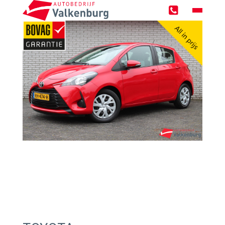
Home
Occasions
Zoekopdracht
Over ons
Werken bij
Werkplaats
Werkplaatsreservering
GMTO Diagnose specialist