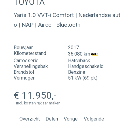
TOYOTA
Contact
Yaris 1.0 VVT-i Comfort | Nederlandse aut
Actueel
o | NAP | Airco | Bluetooth
Bouwjaar
2017
Kilometerstand
36.080 km
Carrosserie
Hatchback
Versnellingsbak
Handgeschakeld
Brandstof
Benzine
Vermogen
51 kW (69 pk)
11.950
Incl. kosten rijklaar maken
Overzicht
Delen
Vorige
Volgende