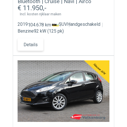
Bluetooth | Cruise | Navi | Airco
11.950
Incl. kosten rijklaar maken
2019
SUV
Handgeschakeld
104.678 km
Benzine
92 kW (125 pk)
Details