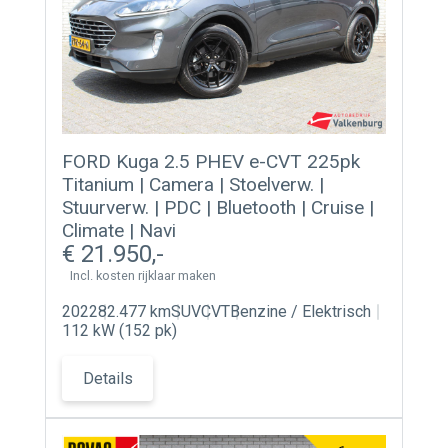
FORD Kuga 2.5 PHEV e-CVT 225pk
Titanium | Camera | Stoelverw. |
Stuurverw. | PDC | Bluetooth | Cruise |
Climate | Navi
21.950
Incl. kosten rijklaar maken
2022
82.477 km
SUV
CVT
Benzine / Elektrisch
112 kW (152 pk)
Details