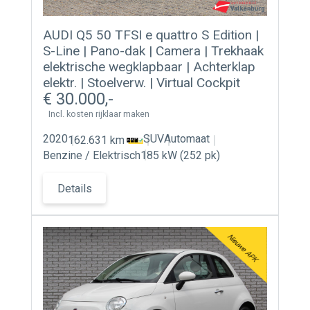
AUDI Q5 50 TFSI e quattro S Edition |
S-Line | Pano-dak | Camera | Trekhaak
elektrische wegklapbaar | Achterklap
elektr. | Stoelverw. | Virtual Cockpit
30.000
Incl. kosten rijklaar maken
2020
SUV
Automaat
162.631 km
Benzine / Elektrisch
185 kW (252 pk)
Details