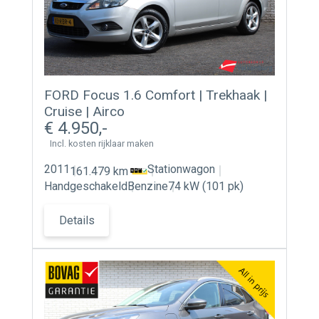
FORD Focus 1.6 Comfort | Trekhaak |
Cruise | Airco
4.950
Incl. kosten rijklaar maken
2011
Stationwagon
161.479 km
Handgeschakeld
Benzine
74 kW (101 pk)
Details