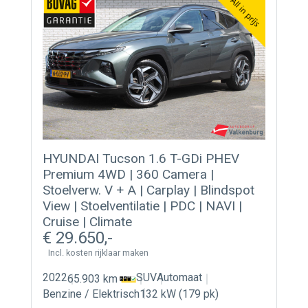
HYUNDAI Tucson 1.6 T-GDi PHEV
Premium 4WD | 360 Camera |
Stoelverw. V + A | Carplay | Blindspot
View | Stoelventilatie | PDC | NAVI |
Cruise | Climate
29.650
Incl. kosten rijklaar maken
2022
SUV
Automaat
65.903 km
Benzine / Elektrisch
132 kW (179 pk)