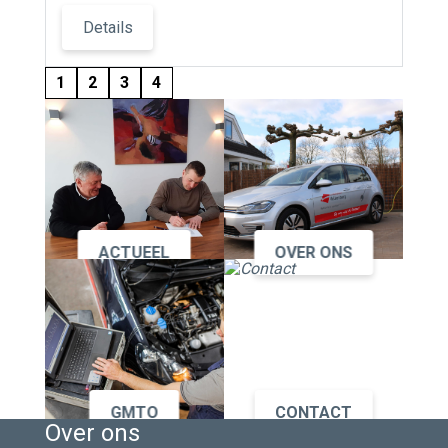
Details
1
2
3
4
ACTUEEL
OVER ONS
GMTO
CONTACT
Over ons