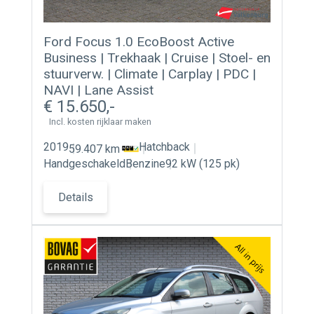
Ford Focus 1.0 EcoBoost Active
Business | Trekhaak | Cruise | Stoel- en
stuurverw. | Climate | Carplay | PDC |
NAVI | Lane Assist
15.650
Incl. kosten rijklaar maken
2019
Hatchback
59.407 km
Handgeschakeld
Benzine
92 kW (125 pk)
Details