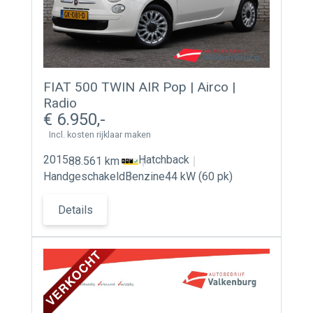
FIAT 500 TWIN AIR Pop | Airco |
Radio
6.950
Incl. kosten rijklaar maken
2015
Hatchback
88.561 km
Handgeschakeld
Benzine
44 kW (60 pk)
Details