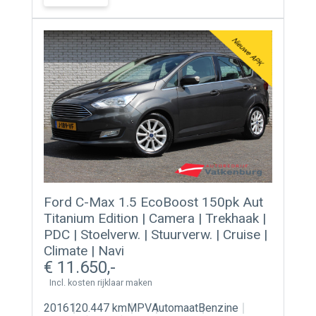
Ford C-Max 1.5 EcoBoost 150pk Aut
Titanium Edition | Camera | Trekhaak |
PDC | Stoelverw. | Stuurverw. | Cruise |
Climate | Navi
11.650
Incl. kosten rijklaar maken
2016
120.447 km
MPV
Automaat
Benzine