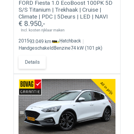
FORD Fiesta 1.0 EcoBoost 100PK 5D
S/S Titanium | Trekhaak | Cruise |
Climate | PDC | 5Deurs | LED | NAVI
8.950
Incl. kosten rijklaar maken
2015
Hatchback
93.049 km
Handgeschakeld
Benzine
74 kW (101 pk)
Details