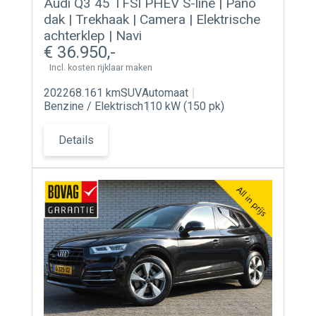
Audi Q3 45 TFSI PHEV S-line | Pano
Contact
dak | Trekhaak | Camera | Elektrische
achterklep | Navi
36.950
Actueel
Incl. kosten rijklaar maken
2022
68.161 km
SUV
Automaat
Benzine / Elektrisch
110 kW (150 pk)
Details