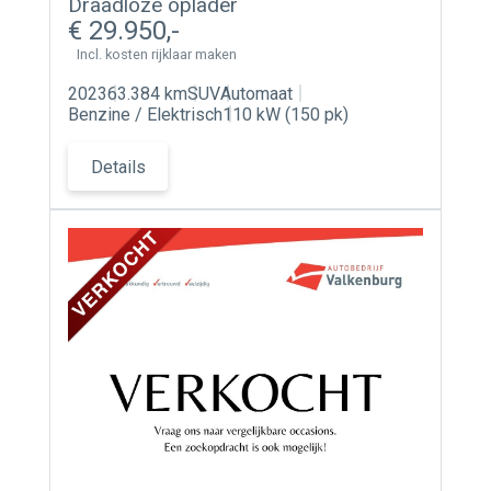
Draadloze oplader
29.950
Incl. kosten rijklaar maken
2023
63.384 km
SUV
Automaat
Benzine / Elektrisch
110 kW (150 pk)
Details