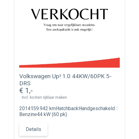
Volkswagen Up! 1.0 44KW/60PK 5-
DRS
1
Incl. kosten rijklaar maken
2014
159.942 km
Hatchback
Handgeschakeld
Benzine
44 kW (60 pk)
Details