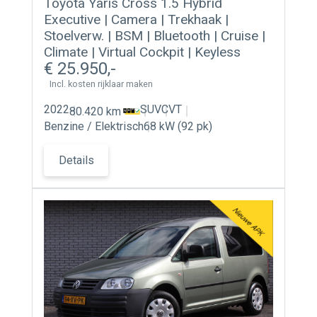
Toyota Yaris Cross 1.5 Hybrid
Contact
Executive | Camera | Trekhaak |
Stoelverw. | BSM | Bluetooth | Cruise |
Actueel
Climate | Virtual Cockpit | Keyless
25.950
Incl. kosten rijklaar maken
2022
SUV
CVT
80.420 km
Benzine / Elektrisch
68 kW (92 pk)
Details