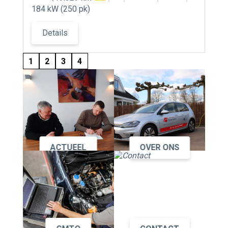
184 kW (250 pk)
Details
1
2
3
4
ACTUEEL
OVER ONS