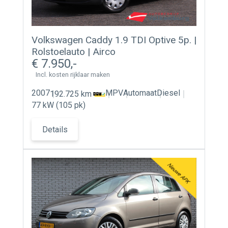
Volkswagen Caddy 1.9 TDI Optive 5p. |
Rolstoelauto | Airco
7.950
Incl. kosten rijklaar maken
2007
MPV
Automaat
Diesel
192.725 km
77 kW (105 pk)
Details